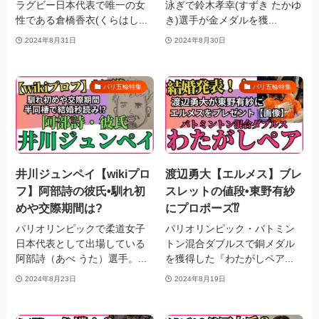
ラグビー日本代表で唯一の女
泳ぎで鈴木孝幸(すずき たかゆ
性である倉橋香衣(くらはし...
き)選手が金メダルを獲...
2024年8月31日
2024年8月30日
パリ五輪特集
パリ五輪特集
井川ジュンペイ【wikiプロ
渡辺勇大【エルメス】ブレ
フ】阿部詩の彼氏•馴れ初
スレットの値段•東野有紗
めや交際期間は?
にプロポーズ⁉︎
パリオリンピックで柔道女子
パリオリンピック・バトミン
日本代表として出場している
トン混合ダブルスで銅メダル
阿部詩（あべ うた）選手。...
を獲得した『わたがしペア...
2024年8月23日
2024年8月19日