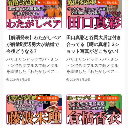
パリ五輪特集
パリ五輪特集
【解消発表】わたがしペア
田口真彩と谷岡大后は付き
が解散⁉︎渡辺勇大が結婚で
合ってる【噂の真相】2シ
今後どうなる?
ョット写真がぎこちない!
パリオリンピックでバトミン
パリオリンピック・バトミン
トン混合ダブルスで銅メダル
トン混合ダブルスで銅メダル
を獲得した『わたがしペア...
を獲得した『わたがしペア...
2024年8月19日
2024年8月19日
パリ五輪特集
パリ五輪特集