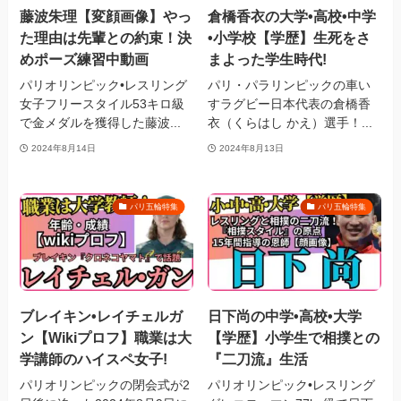
藤波朱理【変顔画像】やっ
倉橋香衣の大学•高校•中学
た理由は先輩との約束！決
•小学校【学歴】生死をさ
めポーズ練習中動画
まよった学生時代!
パリオリンピック•レスリング
パリ・パラリンピックの車い
女子フリースタイル53キロ級
すラグビー日本代表の倉橋香
で金メダルを獲得した藤波...
衣（くらはし かえ）選手！...
2024年8月14日
2024年8月13日
パリ五輪特集
パリ五輪特集
ブレイキン•レイチェルガ
日下尚の中学•高校•大学
ン【Wikiプロフ】職業は大
【学歴】小学生で相撲との
学講師のハイスペ女子!
『二刀流』生活
パリオリンピックの閉会式が2
パリオリンピック•レスリング