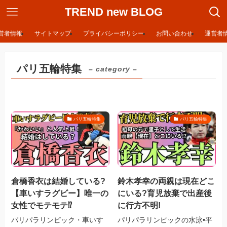
TREND new BLOG
営者情報
サイトマップ
プライバシーポリシー
お問い合わせ
運営者
パリ五輪特集
– category –
パリ五輪特集
パリ五輪特集
倉橋香衣は結婚している?
鈴木孝幸の両親は現在どこ
【車いすラグビー】唯一の
にいる?育児放棄で出産後
女性でモテモテ⁉︎
に行方不明!
パリパラリンピック・車いす
パリパラリンピックの水泳•平