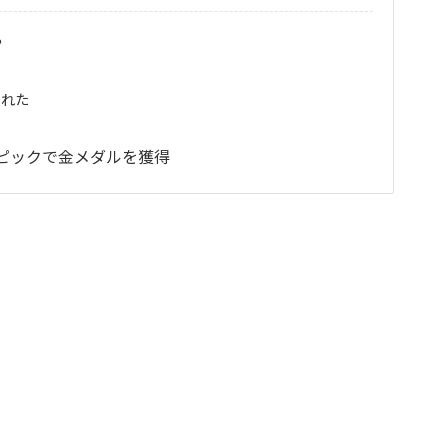
?
られた
ンピックで金メダルを獲得