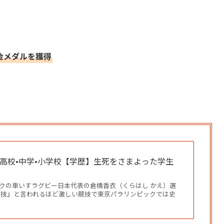
で金メダルを獲得
•高校•中学•小学校【学歴】生死をさまよった学生
クの車いすラグビー日本代表の倉橋香衣（くらはし かえ）選
闘技』と言われるほど激しい競技で東京パラリンピックでは史