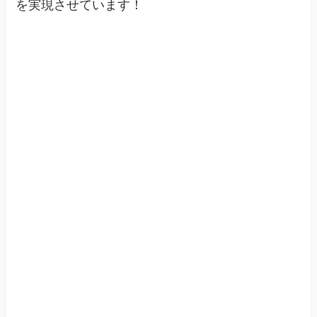
を実現させています！