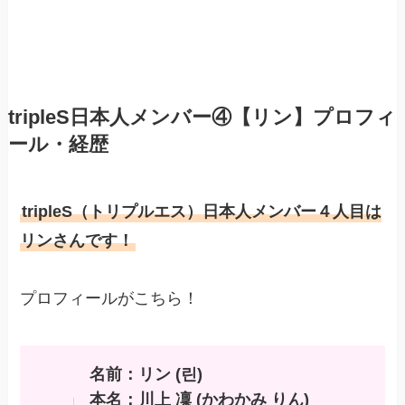
tripleS日本人メンバー
④【リン】プロフィ
ール・経歴
tripleS（トリプルエス）日本人メンバー４人目は
リンさんです！
プロフィールがこちら！
名前：リン (린)
本名：川上 凜 (かわかみ りん)