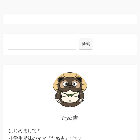
検索
たぬ吉
はじめまして＊
小学生兄妹のママ『たぬ吉』です♪