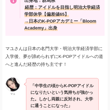
出身地：群馬県
経歴：アイドルを目指し明治大学経済
学部休学【偏差値65】
→日本のK-POPアカデミー「Bloom
Academy」出身
マユさんは日本の名門大学・明治大学経済学部に
入学後、夢が諦められずにK-POPアイドルへの道
へと進んだ経歴の持ち主です！
「中学生の頃からK-POPアイドル
になりたいという気持ちが強かっ
マユ
た。しかし両親に反対され、大学
に通うことになった」