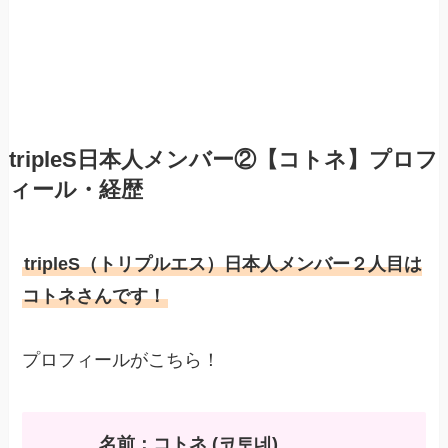
tripleS日本人メンバー
②【コトネ】プロフ
ィール・経歴
tripleS（トリプルエス）日本人メンバー２人目は
コトネさんです！
プロフィールがこちら！
名前：コトネ (코토네)