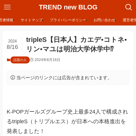
TREND new BLOG
営者情報
サイトマップ
プライバシーポリシー
お問い合わせ
運営者
tripleS【日本人】カエデ•コトネ•
2024
8/16
リン•マユは明治大学休学中⁉︎
2024年8月16日
話題の人
当ページのリンクには広告が含まれています。
K-POPガールズグループ史上最多24人で構成され
るtripleS（トリプルエス）が日本への本格進出を
発表しました！