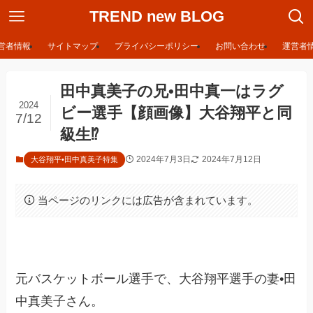
TREND new BLOG
営者情報
サイトマップ
プライバシーポリシー
お問い合わせ
運営者
田中真美子の兄•田中真一はラグ
2024
ビー選手【顔画像】大谷翔平と同
7/12
級生⁉︎
2024年7月3日
2024年7月12日
大谷翔平•田中真美子特集
当ページのリンクには広告が含まれています。
元バスケットボール選手で、大谷翔平選手の妻•田
中真美子さん。