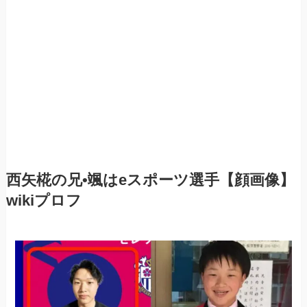
西矢椛
の兄•颯はeスポーツ選手【顔画像】
wikiプロフ