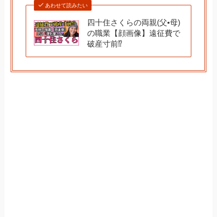
あわせて読みたい
四十住さくらの両親(父•母)
の職業【顔画像】遠征費で
破産寸前⁉︎