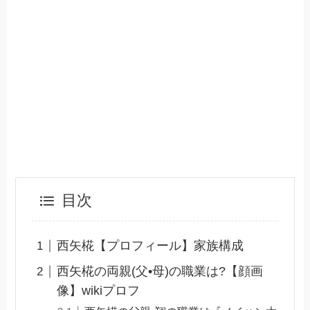
目次
西矢椛【プロフィール】家族構成
西矢椛の両親(父•母)の職業は?【顔画
像】wikiプロフ