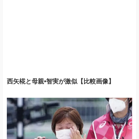
西矢椛
と母親•智実が激似【比較画像】