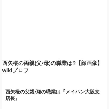
西矢椛
の両親(父•母)の職業は?【顔画像】
wikiプロフ
西矢椛
の父親•翔の職業は『メイハン大阪支
店長』