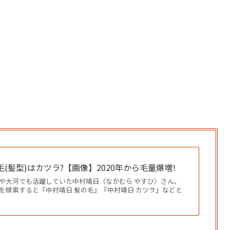
(髪型)はカツラ?【画像】2020年から毛量爆増!
や大河でも活躍していた中村靖日（なかむら やすひ）さん。
を検索すると『中村靖日 髪の毛』『中村靖日 カツラ』などと