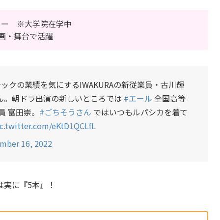
ビュー ※大学院在学中
映画・舞台で活躍
ックの業績を気にするIWAKURAの新従業員・古川輝
ん。朝ドラ出演の新しいところでは
#エール
全国高等
員 富田崇。
#ごちそうさん
ではいつもルパシカを着て
ic.twitter.com/eKtD1QCLfL
mber 16, 2022
は実に『5本』！