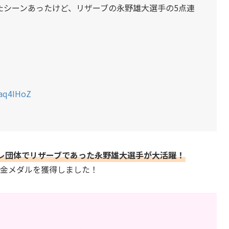
たシーンあったけど、リザーブの永野雄大選手の5点連
Oaq4IHoZ
レ団体でリザーブであった永野雄大選手が大活躍！
事金メダルを獲得しました！