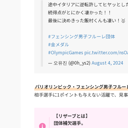
途中イタリアに逆転許してヒヤッとし
続得点がとにかく凄かった！！
最後に決めきった飯村くんも凄い！🥇
#フェンシング男子フルーレ団体
#金メダル
#OlympicGames
pic.twitter.com/ns
— 오유진 (@0h_ys2)
August 4, 2024
パリオリンピック・フェンシング男子フルー
相手選手に1ポイントも与えない活躍で、見
【リザーブとは】
団体補欠選手。