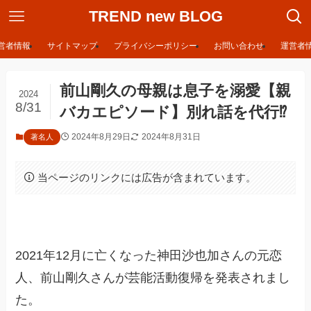
TREND new BLOG
営者情報
サイトマップ
プライバシーポリシー
お問い合わせ
運営者
前山剛久の母親は息子を溺愛【親
2024
8/31
バカエピソード】別れ話を代行⁉︎
2024年8月29日
2024年8月31日
著名人
当ページのリンクには広告が含まれています。
2021年12月に亡くなった神田沙也加さんの元恋
人、前山剛久さんが芸能活動復帰を発表されまし
た。