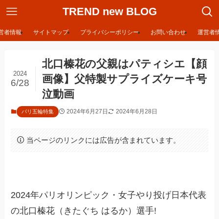
TREND new BLOG
営者情報
サイトマップ
プライバシーポリシー
お問い合わせ
運営者
北口榛花の父親はパティシエ【顔
2024
画像】父特製サプライズケーキ号
6/28
泣動画
2024年6月27日
2024年6月28日
パリ五輪特集
当ページのリンクには広告が含まれています。
2024年パリオリンピック・女子やり投げ日本代表
の北口榛花（きたぐち はるか）選手!