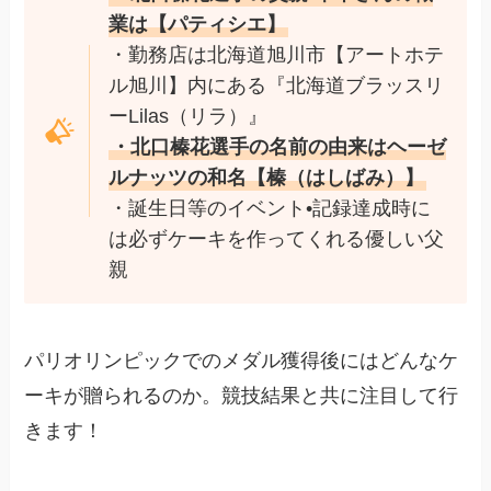
業は【パティシエ】
・勤務店は北海道旭川市【アートホテ
ル旭川】内にある『北海道ブラッスリ
ーLilas（リラ）』
・北口榛花選手の名前の由来はヘーゼ
ルナッツの和名【榛（はしばみ）】
・誕生日等のイベント•記録達成時に
は必ずケーキを作ってくれる優しい父
親
パリオリンピックでのメダル獲得後にはどんなケ
ーキが贈られるのか。競技結果と共に注目して行
きます！