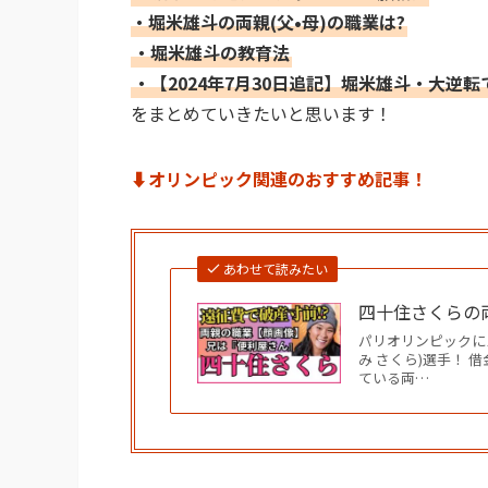
・堀米雄斗の両親(父•母)の職業は?
・堀米雄斗の教育法
・【2024年7月30日追記】堀米雄斗・大逆
をまとめていきたいと思います！
⬇︎オリンピック関連のおすすめ記事！
あわせて読みたい
四十住さくらの両
パリオリンピックに
み さくら)選手！
ている両…