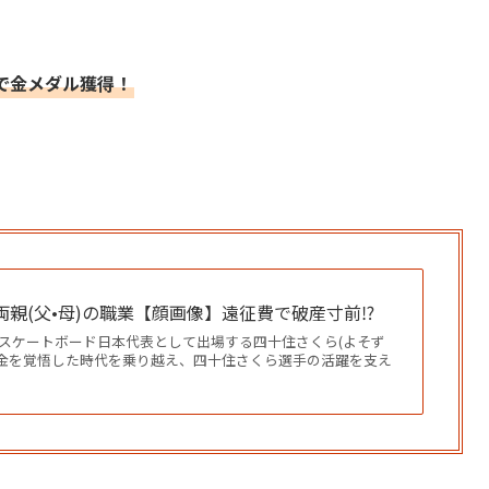
転で金メダル獲得！
親(父•母)の職業【顔画像】遠征費で破産寸前⁉︎
スケートボード日本代表として出場する四十住さくら(よそず
 借金を覚悟した時代を乗り越え、四十住さくら選手の活躍を支え