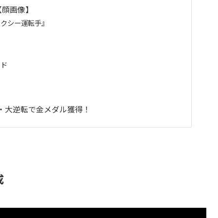
【顔画像】
タクシー運転手』
ード
斗・大逆転で金メダル獲得！
成