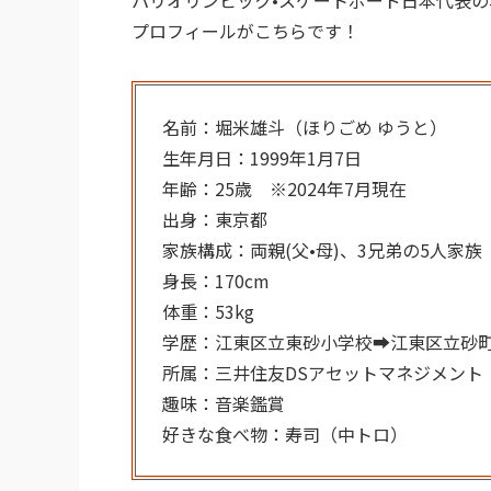
パリオリンピック•スケートボード日本代表
プロフィールがこちらです！
名前：堀米雄斗（ほりごめ ゆうと）
生年月日：1999年1月7日
年齢：25歳 ※2024年7月現在
出身：東京都
家族構成：両親(父•母)、3兄弟の5人家族
身長：170cm
体重：53kg
学歴：江東区立東砂小学校➡︎江東区立砂
所属：三井住友DSアセットマネジメント
趣味：音楽鑑賞
好きな食べ物：寿司（中トロ）