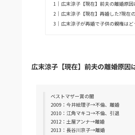
広末涼子【現在】前夫の離婚原因
広末涼子【現在】再婚した?現在
広末涼子が再婚で子供の親権はど
広末涼子【現在】前夫の離婚原因
ベストマザー賞の闇
2009：今井絵理子→不倫、離婚
2010：江角マキコ→不倫、引退
2012：土屋アンナ→離婚
2013：長谷川京子→離婚