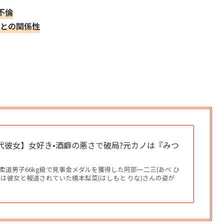
不倫
作との関係性
代彼女】女好き•酒癖の悪さで破局?元カノは『みつ
柔道男子66kg級で見事金メダルを獲得した阿部一二三(あべ ひ
では彼女と報道されていた橋本梨菜(はしもと りな)さんの姿が