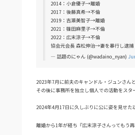
2014：小倉優子→離婚
2017：後藤真希→不倫
2019：吉瀬美智子→離婚
2021：篠田麻里子→不倫
2022：広末涼子→不倫
協会元会長 森松伸治→妻を暴行し逮捕
— 話題のにゃん (@wadaino_nyan)
Ju
2023年7月に前夫のキャンドル・ジュンさ
その後に事務所を独立し個人での活動をスタ
2024年4月17日に久しぶりに公に姿を見せ
離婚から1年が経ち『広末涼子さんってもう