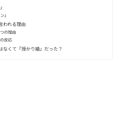
子』
キン』
言われる理由
２つの理由
Sの反応
はなくて『授かり婚』だった？
』