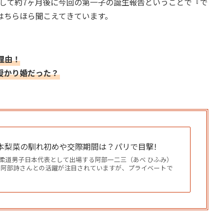
、そして約7ヶ月後に今回の第一子の誕生報告ということで『で
はちらほら聞こえてきています。
理由！
授かり婚だった？
本梨菜の馴れ初めや交際期間は？パリで目撃!
柔道男子日本代表として出場する阿部一二三（あべ ひふみ）
・阿部詩さんとの活躍が注目されていますが、プライベートで