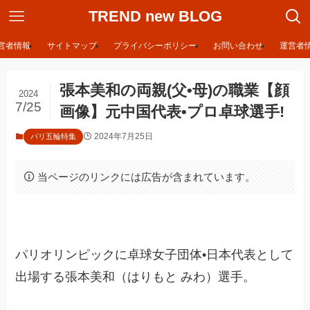
TREND new BLOG
営者情報
サイトマップ
プライバシーポリシー
お問い合わせ
運営者
張本美和の両親(父•母)の職業【顔
2024
7/25
画像】元中国代表•プロ卓球選手!
2024年7月25日
パリ五輪特集
当ページのリンクには広告が含まれています。
パリオリンピックに卓球女子団体•日本代表として
出場する張本美和（はりもと みわ）選手。